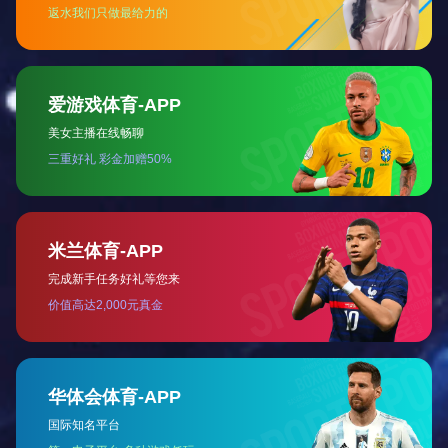
简述： 将配制好的处方投入提取罐内，一次性加入5-10倍药材量的溶媒
（溶媒性质及加入量按工艺要求
中药提取设备
简述： 将配制好的处方投入提取罐内，一次性加入5-10倍药材量的溶媒
（溶媒性质及加入量按工艺要求