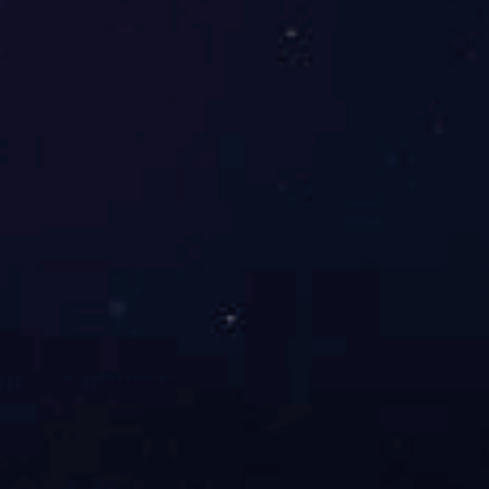
金银花提取设备
简述： （1）如水提：水和中药装入提取罐内，开始给夹层热源，罐内沸
腾后减少供给热源，保持罐内沸腾即可，维持
共2 页 页次:1/2 页
星空官方网站-星空xingkong(中国)
上一页
1
2
下一页
尾
页
转到
免费预约咨询
中药加工方案
温馨提示：为确保预约的有效性
请您填写真实的姓名和联系方式