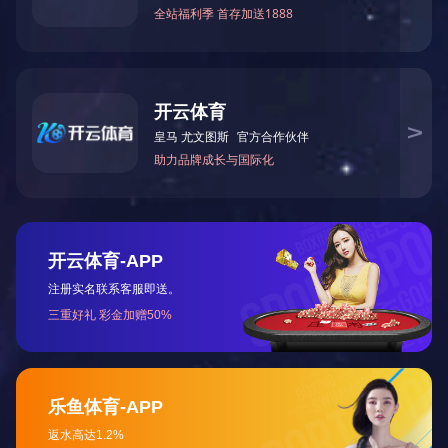
绿原酸加工设备 杜仲提取生产线
简述：绿原酸加工设备 杜仲提取生产线
小型中药提取设备