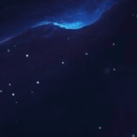
8.
点。
9.
处理。
10
11
管理规
上一篇
推荐