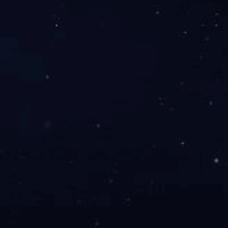
粉剂生产设备 植物浸
水溶性姜黄素生产设备 小型植
膏粉生产工艺
物提取设备介绍
[企业微信]
[企业手机网站]