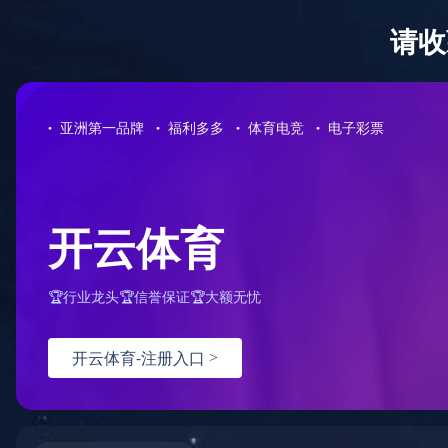
星空官方网站
欢迎来到星空官方网站-星空xingkong(中国) 官网！
中药颗粒
Central air conditioning solu
星空官方网站-星空xingkong(中国)
企业荣誉
联系我们