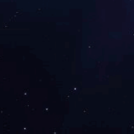
中药
免费预约咨询
中药加工方案