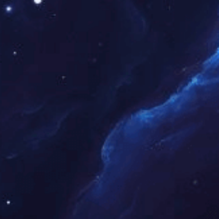
 多功能提取浓缩机组在浓缩系统上采用了特殊结构，使产品终比重可达到1.
 浓缩液料： 本设备可采用外加热自然循环与真空负压蒸发相结合的方式，蒸
本设备浓缩出来的药液，具有无污染，药味浓的特点，而且清洗方便（打
 具有较高的自动化控制程度，且操作方便、数据采集准确可靠；
 热回流提取浓缩机组在使用中，提取设备跟浓缩设备可独立运作，也可联