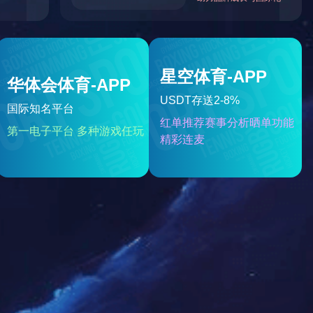
网站-星空xingkong(中国)
>
星空官方网站
>
技术资讯
程是什么
点击量：
水提、醇提、动物内脏提取、分次提取、热（温）回流提
配有双级搅拌，使体积比较大的物料充分与溶剂接触，加