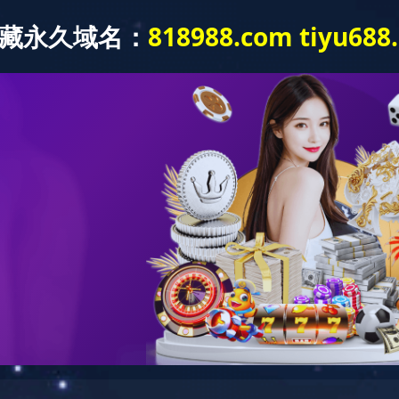
、粉剂
一站式技术服务提供商
tion one-stop service provider Warlords
关于我们
星空官方网站
产品展示